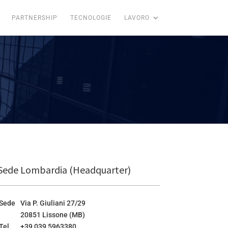
PARTNERSHIP
TECNOLOGIE
LAVORO
Sede Lombardia (Headquarter)
Sede
Via P. Giuliani 27/29
20851 Lissone (MB)
Tel
+39 039 5963380