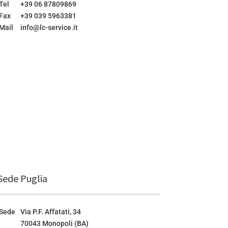
Tel
+39 06 87809869
Fax
+39 039 5963381
Mail
info@lc-service.it
Sede Puglia
Sede
Via P.F. Affatati, 34
70043 Monopoli (BA)