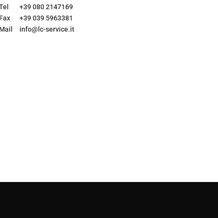
Tel
+39 080 2147169
Fax
+39 039 5963381
Mail
info@lc-service.it