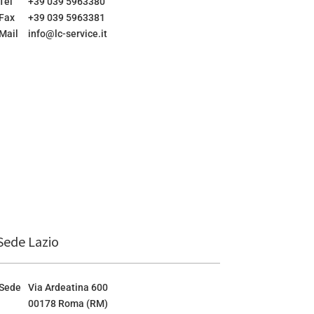
Tel
+39 039 5963380
Fax
+39 039 5963381
Mail
info@lc-service.it
Sede Lazio
Sede
Via Ardeatina 600
00178 Roma (RM)